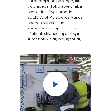
darbuotojai jau pažengę, kiti
tik pradeda. Tokiu atveju labai
pasiteisina išlyginamosios
SOLIDWORKS studijos, kurios
padeda subalansuoti
komandos kompetencijas,
užtikrinti sklandesnį darbą ir
sumažinti klaidų bei sąnaudų.