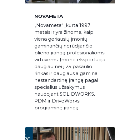
NOVAMETA
„Novameta“ įkurta 1997
metais ir yra žinoma, kaip
viena geriausių įmonių
gaminančių nerūdijančio
plieno įrangą profesionalioms
virtuvėms. Įmonė eksportuoja
daugiau nei į 25 pasaulio
rinkas ir daugiausia gamina
nestandartinę įrangą pagal
specialius užsakymus
naudojant SOLIDWORKS,
PDM ir DriveWorks
programinę įrangą.