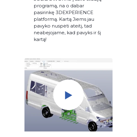
programą, na o dabar
pasirinkę 3DEXPERIENCE
platformą. Kartą Jiems jau
pavyko nuspėti ateitį, tad
neabejojame, kad pavyks ir šį
kartą!