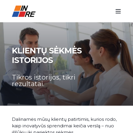
KLIENTŲ SĖKMĖS
ISTORIJOS
Tikros istorijos, tikri
rezultatai.
Dalinamės mūsų klientų patirtimis, kurios rodo,
kaip inovatyvūs sprendimai keičia verslą – nuo
iššūkių iki pasiektos sėkmės.