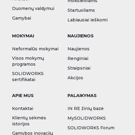
moksleiviams
Duomenų valdymui
Startuoliams
Gamybai
Labiausiai ieškomi
MOKYMAI
NAUJIENOS
Neformalūs mokymai
Naujienos
Visos mokymų
Renginiai
programos
Straipsniai
SOLIDWORKS
Akcijos
sertifikatai
APIE MUS
PALAIKYMAS
Kontaktai
IN RE žinių bazė
Klientų sėkmės
MySOLIDWORKS
istorijos
SOLIDWORKS Forum
Gamybos inovacijų