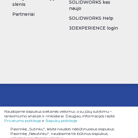
SOLIDWORKS kas
slėnis
naujo
Partneriai
SOLIDWORKS Help
3DEXPERIENCE login
© 2026
IN RE UAB. Visos teis
ės
Naudojame slapukus svetainės veikimui, o su jūsų sutikimu –
saugomos.
lankomumo analizei ir rinkodarai. Daugiau informacijos rasite
Privatumo politikoje
ir
Slapukų politikoje
.
Pasirinkę „Sutinku“, leisite naudoti nebūtinuosius slapukus.
Pasirinkę „Nesutinku“, naudosime tik būtinus slapukus,