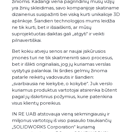
žiniomis. Kadangi viena pagrindinių mūsų vizijų
yra žinių skleidimas, savo kompanijoje skatiname
dizainerius susipažinti bei viską kurti unikalioje 3D
aplinkoje. Šiandien technologijos mums leidžia
ne tik kurti, bet ir išsiaiškinti, ar mūsų
suprojektuotas daiktas gali „atgyti“ ir veikti
pilnavertiškai.
Bet kokiu atveju senos ar naujai įsikūrusios
įmonės turi ne tik skaitmeninti savo procesus,
bet ir išlikti originaliais, jog jų kuriamas verslas
vystytųsi palankiai. Iki širdies gelmių žinoma
patarle reikėtų vadovautis ir šiandien:
„svarbiausia ne kiekybė, o kokybė“. Juk verslo
kuriamus produktus vartotojai atsirenka būtent
pagal jų išskirtinius požymius, kurie patenkina
visus klientų poreikius.
IN RE UAB atstovauja vieną sėkmingiausių ir
milijonus vartotojų iš viso pasaulio traukiančių
„SOLIDWORKS Corporation“ kuriamą