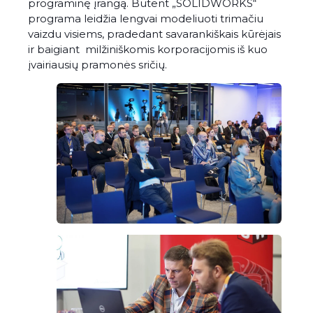
programinę įrangą. Būtent „SOLIDWORKS“
programa leidžia lengvai modeliuoti trimačiu
vaizdu visiems, pradedant savarankiškais kūrėjais
ir baigiant milžiniškomis korporacijomis iš kuo
įvairiausių pramonės sričių.