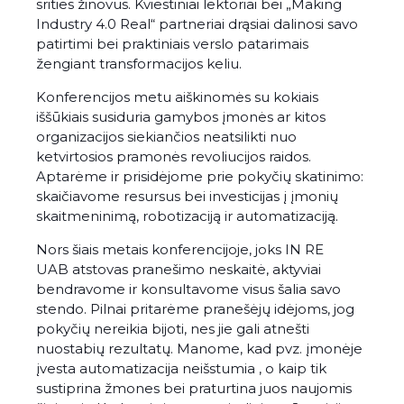
srities žinovus. Kviestiniai lektoriai bei „Making
Industry 4.0 Real“ partneriai drąsiai dalinosi savo
patirtimi bei praktiniais verslo patarimais
žengiant transformacijos keliu.
Konferencijos metu aiškinomės su kokiais
iššūkiais susiduria gamybos įmonės ar kitos
organizacijos siekiančios neatsilikti nuo
ketvirtosios pramonės revoliucijos raidos.
Aptarėme ir prisidėjome prie pokyčių skatinimo:
skaičiavome resursus bei investicijas į įmonių
skaitmeninimą, robotizaciją ir automatizaciją.
Nors šiais metais konferencijoje
, joks IN RE
UAB atstovas pranešimo neskaitė, aktyviai
bendravome ir konsultavome visus šalia savo
stendo. Pilnai pritarėme pranešėjų idėjoms, jog
pokyčių nereikia bijoti, nes jie gali atnešti
nuostabių rezultatų. Manome, kad pvz. įmonėje
įvesta automatizacija neišstumia , o kaip tik
sustiprina žmones bei praturtina juos naujomis