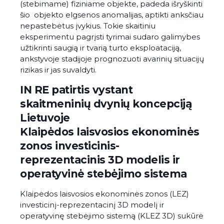
(stebimame) fiziniame objekte, padeda išryškinti
šio objekto elgsenos anomalijas, aptikti anksčiau
nepastebėtus įvykius. Tokie skaitiniu
eksperimentu pagrįsti tyrimai sudaro galimybes
užtikrinti saugią ir tvarią turto eksploataciją,
ankstyvoje stadijoje prognozuoti avarinių situacijų
rizikas ir jas suvaldyti.
IN RE patirtis vystant
skaitmeninių dvynių koncepciją
Lietuvoje
Klaipėdos laisvosios ekonominės
zonos investicinis-
reprezentacinis 3D modelis ir
operatyvinė stebėjimo sistema
Klaipėdos laisvosios ekonominės zonos (LEZ)
investicinį-reprezentacinį 3D modelį ir
operatyvinę stebėjimo sistemą (KLEZ 3D) sukūrė