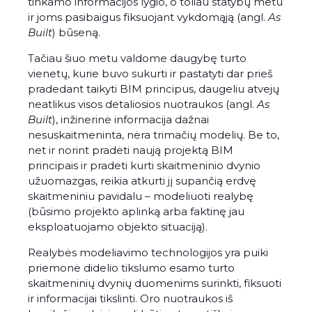
tinkamo informacijos lygio, o toliau statybų metu
ir joms pasibaigus fiksuojant vykdomąją (angl.
As
Built
) būseną.
Tačiau šiuo metu valdome daugybę turto
vienetų, kurie buvo sukurti ir pastatyti dar prieš
pradedant taikyti BIM principus, daugeliu atvejų
neatlikus visos detaliosios nuotraukos (angl.
As
Built
), inžinerinė informacija dažnai
nesuskaitmeninta, nėra trimačių modelių. Be to,
net ir norint pradėti naują projektą BIM
principais ir pradėti kurti skaitmeninio dvynio
užuomazgas, reikia atkurti jį supančią erdvę
skaitmeniniu pavidalu – modeliuoti realybę
(būsimo projekto aplinką arba faktinę jau
eksploatuojamo objekto situaciją).
Realybės modeliavimo technologijos yra puiki
priemonė didelio tikslumo esamo turto
skaitmeninių dvynių duomenims surinkti, fiksuoti
ir informacijai tikslinti. Oro nuotraukos iš