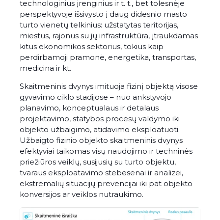
technologinius įrenginius ir t. t., bet tolesnėje
perspektyvoje išsivysto į daug didesnio masto
turto vienetų telkinius: užstatytas teritorijas,
miestus, rajonus su jų infrastruktūra, įtraukdamas
kitus ekonomikos sektorius, tokius kaip
perdirbamoji pramonė, energetika, transportas,
medicina ir kt.
Skaitmeninis dvynys imituoja fizinį objektą visose
gyvavimo ciklo stadijose – nuo ankstyvojo
planavimo, konceptualaus ir detalaus
projektavimo, statybos procesų valdymo iki
objekto užbaigimo, atidavimo eksploatuoti.
Užbaigto fizinio objekto skaitmeninis dvynys
efektyviai taikomas visų naudojimo ir techninės
priežiūros veiklų, susijusių su turto objektu,
tvaraus eksploatavimo stebėsenai ir analizei,
ekstremalių situacijų prevencijai iki pat objekto
konversijos ar veiklos nutraukimo.