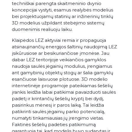
techniškai parengta skaitmeninio dvynio
koncepcijai vystyti, esamus realybės modelius
bei projektuojamų statinių ar inžinerinių tinklų
3D modelius užpildant stebėjimo sistemų
duomenimis realiuoju laiku.
Klaipėdos LEZ aktyviai remia ir propaguoja
atsinaujinančių energijos šaltinių naudojimą LEZ
įsikūrusiose ar besikuriančiose įmonėse. Jau
dabar LEZ teritorijoje veikiančios gamyklos
naudoja saulės jėgainių modulius, įrengiamus
ant gamybinių objektų stogų ar šalia gamyklų
esančiuose laisvuose plotuose. 3D modelio
internetinėje programoje pateikiamas šešėlių
įrankis leidžia labai patikimai pavaizduoti saulės
padėtį ir krintančių šešėlių kryptį bei dydį,
pasirinkus mėnesį ir paros laiką. Tai leidžia
patikrinti saulės jėgainių parko potencialą,
numatyti tinkamiausias jų įrengimo vietas.
Faktinės šešėlių padėties patikimumą
garantuoja tai, kad modelis buvo sudarytas ir