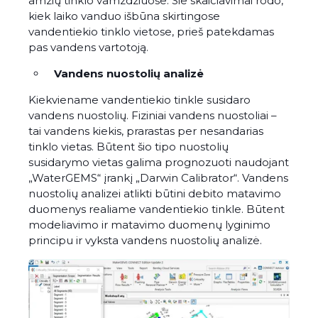
amžių tinklo vamzdžiuose. Šie skaičiavimai rodo,
kiek laiko vanduo išbūna skirtingose
vandentiekio tinklo vietose, prieš patekdamas
pas vandens vartotoją.
Vandens nuostolių analizė
Kiekviename vandentiekio tinkle susidaro
vandens nuostolių. Fiziniai vandens nuostoliai –
tai vandens kiekis, prarastas per nesandarias
tinklo vietas. Būtent šio tipo nuostolių
susidarymo vietas galima prognozuoti naudojant
„WaterGEMS“ įrankį „Darwin Calibrator“. Vandens
nuostolių analizei atlikti būtini debito matavimo
duomenys realiame vandentiekio tinkle. Būtent
modeliavimo ir matavimo duomenų lyginimo
principu ir vyksta vandens nuostolių analizė.