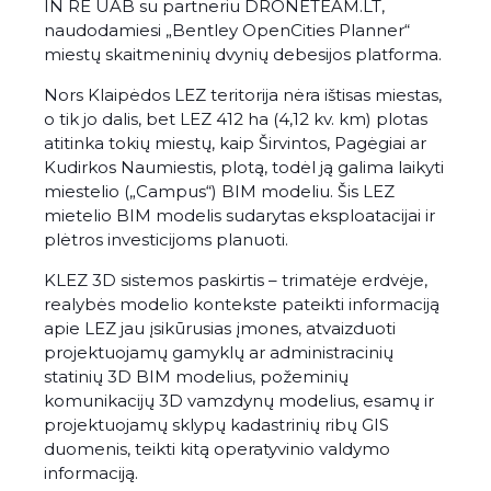
IN RE UAB su partneriu DRONETEAM.LT,
naudodamiesi „Bentley OpenCities Planner“
miestų skaitmeninių dvynių debesijos platforma.
Nors Klaipėdos LEZ teritorija nėra ištisas miestas,
o tik jo dalis, bet LEZ 412 ha (4,12 kv. km) plotas
atitinka tokių miestų, kaip Širvintos, Pagėgiai ar
Kudirkos Naumiestis, plotą, todėl ją galima laikyti
miestelio („Campus“) BIM modeliu. Šis LEZ
mietelio BIM modelis sudarytas eksploatacijai ir
plėtros investicijoms planuoti.
KLEZ 3D sistemos paskirtis – trimatėje erdvėje,
realybės modelio kontekste pateikti informaciją
apie LEZ jau įsikūrusias įmones, atvaizduoti
projektuojamų gamyklų ar administracinių
statinių 3D BIM modelius, požeminių
komunikacijų 3D vamzdynų modelius, esamų ir
projektuojamų sklypų kadastrinių ribų GIS
duomenis, teikti kitą operatyvinio valdymo
informaciją.