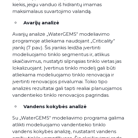
kiekis, jeigu vanduo iš hidrantų imamas
maksimalaus suvartojimo valandą.
Avarijų analizė
Avarijų analizė „WaterGEMS“ modeliavimo
programoje atliekama naudojant „Criticality“
įrankį (7 pav.). Šis įrankis leidžia įvertinti
modeliuojamo tinklo segmentus ir, atlikus
skaičiavimus, nustatyti silpnąsias tinklo vietas jas
lokalizuojant. Įvertinus tinklo modelį gali būti
atliekama modeliuojamo tinklo renovacija ir
įvertinti renovacijos privalumai. Tokio tipo
analizės rezultatai gali tapti realiai planuojamos
vandentiekio tinklo renovacijos pagrindas.
Vandens kokybės analizė
Su „WaterGEMS“ modeliavimo programa galima
atlikti modeliuojamo vandentiekio tinklo
vandens kokybės analizę, nustatant vandens