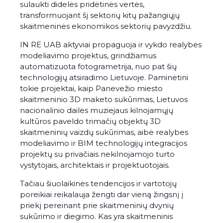
sulaukti didelės pridėtinės vertės,
transformuojant šį sektorių kitų pažangiųjų
skaitmeninės ekonomikos sektorių pavyzdžiu.
IN RE UAB aktyviai propaguoja ir vykdo realybės
modeliavimo projektus, grindžiamus
automatizuota fotogrametrija, nuo pat šių
technologijų atsiradimo Lietuvoje. Paminėtini
tokie projektai, kaip Panevėžio miesto
skaitmeninio 3D maketo sukūrimas, Lietuvos
nacionalinio dailės muziejaus kilnojamųjų
kultūros paveldo trimačių objektų 3D
skaitmeninių vaizdų sukūrimas, aibė realybės
modeliavimo ir BIM technologijų integracijos
projektų su privačiais nekilnojamojo turto
vystytojais, architektais ir projektuotojais.
Tačiau šiuolaikinės tendencijos ir vartotojų
poreikiai reikalauja žengti dar vieną žingsnį į
priekį pereinant prie skaitmeninių dvynių
sukūrimo ir diegimo. Kas yra skaitmeninis