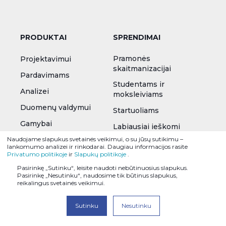
PRODUKTAI
SPRENDIMAI
Pramonės
Projektavimui
skaitmanizacijai
Pardavimams
Studentams ir
Analizei
moksleiviams
Duomenų valdymui
Startuoliams
Gamybai
Labiausiai ieškomi
Naudojame slapukus svetainės veikimui, o su jūsų sutikimu –
lankomumo analizei ir rinkodarai. Daugiau informacijos rasite
MOKYMAI
NAUJIENOS
Privatumo politikoje
ir
Slapukų politikoje
.
Pasirinkę „Sutinku“, leisite naudoti nebūtinuosius slapukus.
Neformalūs mokymai
Naujienos
Pasirinkę „Nesutinku“, naudosime tik būtinus slapukus,
reikalingus svetainės veikimui.
Visos mokymų
Renginiai
programos
Sutinku
Nesutinku
Straipsniai
SOLIDWORKS
Akcijos