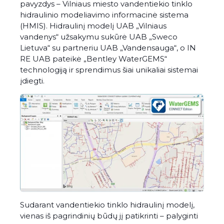
pavyzdys – Vilniaus miesto vandentiekio tinklo
hidraulinio modeliavimo informacinė sistema
(HMIS). Hidraulinį modelį UAB „Vilniaus
vandenys“ užsakymu sukūrė UAB „Sweco
Lietuva“ su partneriu UAB „Vandensauga“, o IN
RE UAB pateikė „Bentley WaterGEMS“
technologiją ir sprendimus šiai unikaliai sistemai
įdiegti.
Sudarant vandentiekio tinklo hidraulinį modelį,
vienas iš pagrindinių būdų jį patikrinti – palyginti