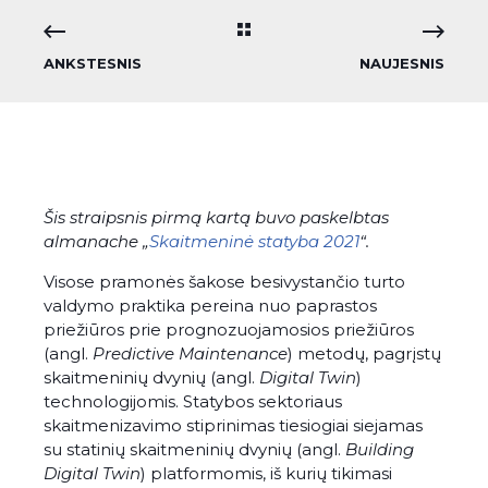
ANKSTESNIS
NAUJESNIS
Šis straipsnis pirmą kartą buvo paskelbtas
almanache „
Skaitmeninė statyba 2021
“.
Visose pramonės šakose besivystančio turto
valdymo praktika pereina nuo paprastos
priežiūros prie prognozuojamosios priežiūros
(angl.
Predictive Maintenance
) metodų, pagrįstų
skaitmeninių dvynių (angl.
Digital Twin
)
technologijomis. Statybos sektoriaus
skaitmenizavimo stiprinimas tiesiogiai siejamas
su statinių skaitmeninių dvynių (angl.
Building
Digital Twin
) platformomis, iš kurių tikimasi