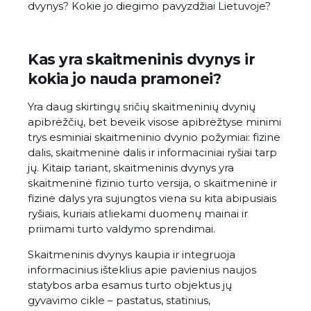
dvynys? Kokie jo diegimo pavyzdžiai Lietuvoje?
Kas yra skaitmeninis dvynys ir
kokia jo nauda pramonei?
Yra daug skirtingų sričių skaitmeninių dvynių
apibrėžčių, bet beveik visose apibrėžtyse minimi
trys esminiai skaitmeninio dvynio požymiai: fizinė
dalis, skaitmeninė dalis ir informaciniai ryšiai tarp
jų. Kitaip tariant, skaitmeninis dvynys yra
skaitmeninė fizinio turto versija, o skaitmeninė ir
fizinė dalys yra sujungtos viena su kita abipusiais
ryšiais, kuriais atliekami duomenų mainai ir
priimami turto valdymo sprendimai.
Skaitmeninis dvynys kaupia ir integruoja
informacinius išteklius apie pavienius naujos
statybos arba esamus turto objektus jų
gyvavimo cikle – pastatus, statinius,