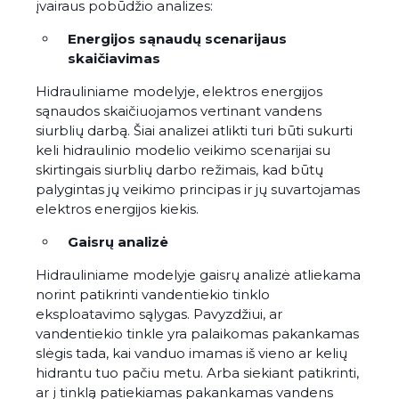
įvairaus pobūdžio analizes:
Energijos sąnaudų scenarijaus
skaičiavimas
Hidrauliniame modelyje, elektros energijos
sąnaudos skaičiuojamos vertinant vandens
siurblių darbą. Šiai analizei atlikti turi būti sukurti
keli hidraulinio modelio veikimo scenarijai su
skirtingais siurblių darbo režimais, kad būtų
palygintas jų veikimo principas ir jų suvartojamas
elektros energijos kiekis.
Gaisrų analizė
Hidrauliniame modelyje gaisrų analizė atliekama
norint patikrinti vandentiekio tinklo
eksploatavimo sąlygas. Pavyzdžiui, ar
vandentiekio tinkle yra palaikomas pakankamas
slėgis tada, kai vanduo imamas iš vieno ar kelių
hidrantu tuo pačiu metu. Arba siekiant patikrinti,
ar į tinklą patiekiamas pakankamas vandens