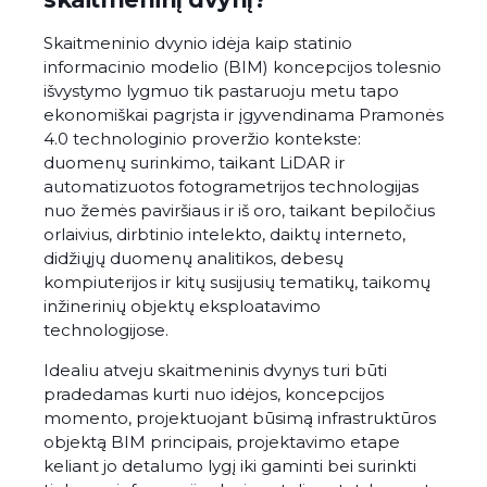
Skaitmeninio dvynio idėja kaip statinio
informacinio modelio (BIM) koncepcijos tolesnio
išvystymo lygmuo tik pastaruoju metu tapo
ekonomiškai pagrįsta ir įgyvendinama Pramonės
4.0 technologinio proveržio kontekste:
duomenų surinkimo, taikant LiDAR ir
automatizuotos fotogrametrijos technologijas
nuo žemės paviršiaus ir iš oro, taikant bepiločius
orlaivius, dirbtinio intelekto, daiktų interneto,
didžiųjų duomenų analitikos, debesų
kompiuterijos ir kitų susijusių tematikų, taikomų
inžinerinių objektų eksploatavimo
technologijose.
Idealiu atveju skaitmeninis dvynys turi būti
pradedamas kurti nuo idėjos, koncepcijos
momento, projektuojant būsimą infrastruktūros
objektą BIM principais, projektavimo etape
keliant jo detalumo lygį iki gaminti bei surinkti