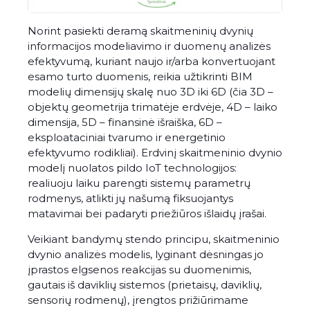
Norint pasiekti deramą skaitmeninių dvynių
informacijos modeliavimo ir duomenų analizės
efektyvumą, kuriant naujo ir/arba konvertuojant
esamo turto duomenis, reikia užtikrinti BIM
modelių dimensijų skalę nuo 3D iki 6D (čia 3D –
objektų geometrija trimatėje erdvėje, 4D – laiko
dimensija, 5D – finansinė išraiška, 6D –
eksploataciniai tvarumo ir energetinio
efektyvumo rodikliai). Erdvinį skaitmeninio dvynio
modelį nuolatos pildo IoT technologijos:
realiuoju laiku parengti sistemų parametrų
rodmenys, atlikti jų našumą fiksuojantys
matavimai bei padaryti priežiūros išlaidų įrašai.
Veikiant bandymų stendo principu, skaitmeninio
dvynio analizės modelis, lyginant dėsningas jo
įprastos elgsenos reakcijas su duomenimis,
gautais iš daviklių sistemos (prietaisų, daviklių,
sensorių rodmenų), įrengtos prižiūrimame