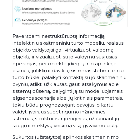
Paversdami nestruktūruotą informaciją
intelektiniu skaitmeniniu turto modeliu, realaus
objekto valdytojai gali virtualizuoti valdomą
objektą ir vizualizuoti su jo valdymu susijusias
operacijas, per objekte įdiegtų ir jo aplinkoje
esančių jutiklių ir daviklių sistemas stebėti fizinio
turto būklę, palaikyti kontaktą su jo skaitmeniniu
dvyniu, atlikti užklausas, gauti atsakymus apie
sistemų būseną, palyginti ją su modeliuojamais
elgsenos scenarijais bei jų kritiniais parametrais,
tokiu būdu prognozuojant pavojus, o kartu
valdyti įvairaus sudėtingumo inžinerines
sistemas, struktūras ir įrenginius, užtikrinant jų
saugų ir efektyvų veikimą visą gyvavimo ciklą.
Sukurtos (užstatytos) aplinkos skaitmeninimo