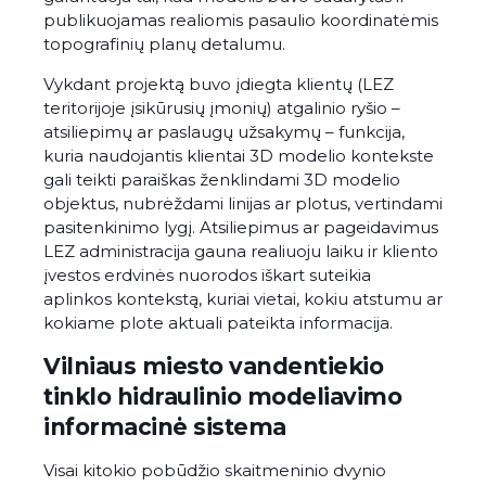
publikuojamas realiomis pasaulio koordinatėmis
topografinių planų detalumu.
Vykdant projektą buvo įdiegta klientų (LEZ
teritorijoje įsikūrusių įmonių) atgalinio ryšio –
atsiliepimų ar paslaugų užsakymų – funkcija,
kuria naudojantis klientai 3D modelio kontekste
gali teikti paraiškas ženklindami 3D modelio
objektus, nubrėždami linijas ar plotus, vertindami
pasitenkinimo lygį. Atsiliepimus ar pageidavimus
LEZ administracija gauna realiuoju laiku ir kliento
įvestos erdvinės nuorodos iškart suteikia
aplinkos kontekstą, kuriai vietai, kokiu atstumu ar
kokiame plote aktuali pateikta informacija.
Vilniaus miesto vandentiekio
tinklo hidraulinio modeliavimo
informacinė sistema
Visai kitokio pobūdžio skaitmeninio dvynio