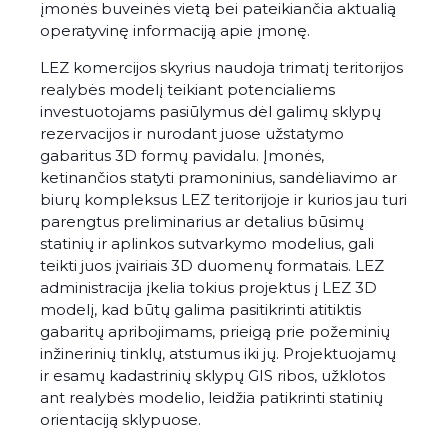
įmonės buveinės vietą bei pateikiančia aktualią
operatyvinę informaciją apie įmonę.
LEZ komercijos skyrius naudoja trimatį teritorijos
realybės modelį teikiant potencialiems
investuotojams pasiūlymus dėl galimų sklypų
rezervacijos ir nurodant juose užstatymo
gabaritus 3D formų pavidalu. Įmonės,
ketinančios statyti pramoninius, sandėliavimo ar
biurų kompleksus LEZ teritorijoje ir kurios jau turi
parengtus preliminarius ar detalius būsimų
statinių ir aplinkos sutvarkymo modelius, gali
teikti juos įvairiais 3D duomenų formatais. LEZ
administracija įkelia tokius projektus į LEZ 3D
modelį, kad būtų galima pasitikrinti atitiktis
gabaritų apribojimams, prieigą prie požeminių
inžinerinių tinklų, atstumus iki jų. Projektuojamų
ir esamų kadastrinių sklypų GIS ribos, užklotos
ant realybės modelio, leidžia patikrinti statinių
orientaciją sklypuose.