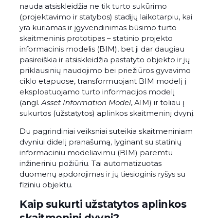
nauda atsiskleidžia ne tik turto sukūrimo
(projektavimo ir statybos) stadijų laikotarpiu, kai
yra kuriamas ir įgyvendinimas būsimo turto
skaitmeninis prototipas – statinio projekto
informacinis modelis (BIM), bet ji dar daugiau
pasireiškia ir atsiskleidžia pastatyto objekto ir jų
priklausinių naudojimo bei priežiūros gyvavimo
ciklo etapuose, transformuojant BIM modelį į
eksploatuojamo turto informacijos modelį
(angl.
Asset Information Model
, AIM) ir toliau į
sukurtos (užstatytos) aplinkos skaitmeninį dvynį.
Du pagrindiniai veiksniai suteikia skaitmeniniam
dvyniui didelį pranašumą, lyginant su statinių
informaciniu modeliavimu (BIM) paremtu
inžineriniu požiūriu. Tai automatizuotas
duomenų apdorojimas ir jų tiesioginis ryšys su
fiziniu objektu.
Kaip sukurti užstatytos aplinkos
skaitmeninį dvynį?